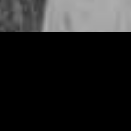
Willkommen bei
Zombräu!