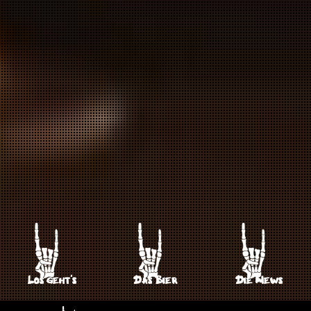
Los geht's
Das Bier
Die News