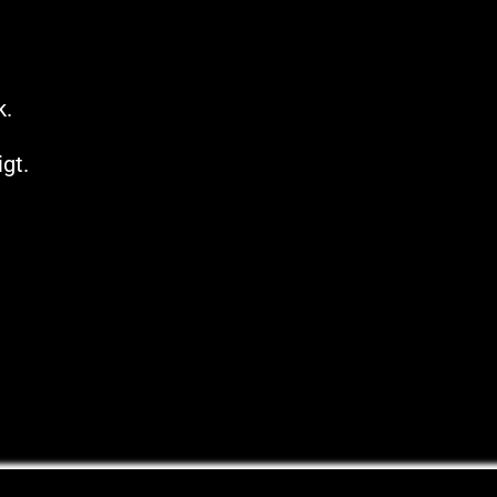
k.
gt.